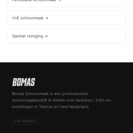
VvE schoonmaak →
Sanitair reiniging →
Bomas Schoonmaak is een professioneel
schoonmaakbedrijf in Almelo voor bedrijven, VvE’s en
instellingen in Twente en heel Nederland.
KVK 98257951