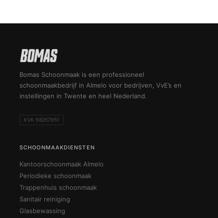
Bomas Schoonmaak is een professioneel
schoonmaakbedrijf in Almelo voor bedrijven, VvE’s en
instellingen in Twente en heel Nederland.
KVK 98257951
SCHOONMAAKDIENSTEN
Kantoorschoonmaak Almelo
Periodieke schoonmaak
Trappenhuis schoonmaak
Sanitair reiniging
Glasbewassing