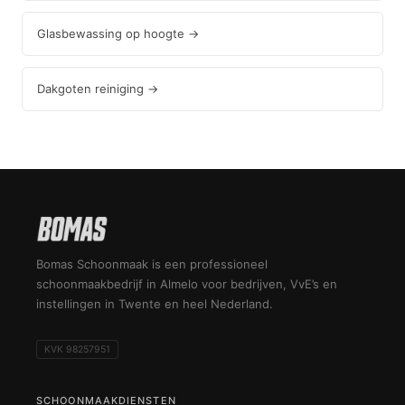
Glasbewassing op hoogte →
Dakgoten reiniging →
Bomas Schoonmaak is een professioneel
schoonmaakbedrijf in Almelo voor bedrijven, VvE’s en
instellingen in Twente en heel Nederland.
KVK 98257951
SCHOONMAAKDIENSTEN