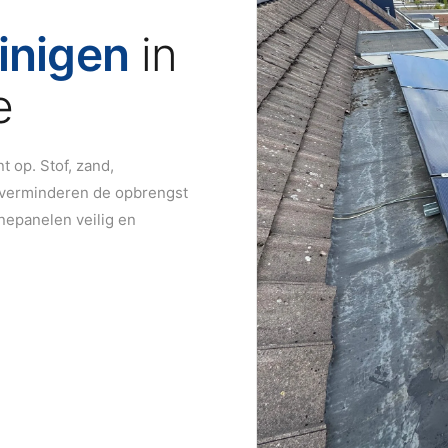
inigen
in
e
 op. Stof, zand,
 verminderen de opbrengst
nepanelen veilig en