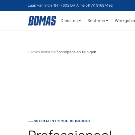
Laan van Indië 1H · 7602 DA Almelo
KVK 91697492
Diensten
Sectoren
Werkgebi
Home
›
Diensten
›
Zonnepanelen reinigen
SPECIALISTISCHE REINIGING